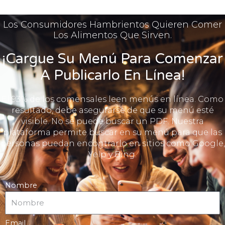
Los Consumidores Hambrientos Quieren Comer
Los Alimentos Que Sirven.
¡Cargue Su Menú Para Comenzar
A Publicarlo En Línea!
El 93% de los comensales leen menús en línea. Como
resultado, debe asegurarse de que su menú esté
visible. No se puede buscar un PDF. Nuestra
plataforma permite buscar en su menú para que las
personas puedan encontrarlo en sitios como Google,
Yelp y Bing.
Nombre
Email