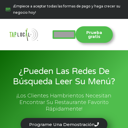
Ir
¡Empiece a aceptar todas las formas de pago y haga crecer su
al
negocio hoy!
contenido
Prueba
gratis
¿Pueden Las Redes De
Búsqueda Leer Su Menú?
¡Los Clientes Hambrientos Necesitan
Encontrar Su Restaurante Favorito
Rápidamente!
Programe Una Demostración