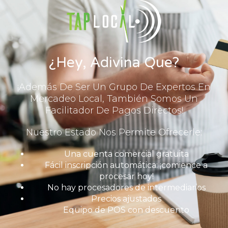
¿Hey, Adivina Que?
¡Además De Ser Un Grupo De Expertos En
Mercadeo Local, También Somos Un
Facilitador De Pagos Directos!
Nuestro Estado Nos Permite Ofrecerle:
Una cuenta comercial gratuita
Fácil inscripción automática: ¡comience a
procesar hoy!
No hay procesadores de intermediarios
Precios ajustados
Equipo de POS con descuento