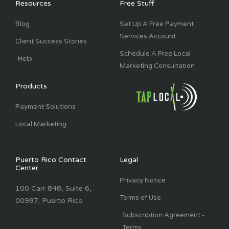
Resources
Free Stuff
-
m
f
Blog
Set Up A Free Payment
Services Account
Client Success Stories
Schedule A Free Local
Help
Marketing Consultation
Products
Payment Solutions
Local Marketing
Puerto Rico Contact
Legal
Center
Privacy Notice
100 Carr 848, Suite 6,
Terms of Use
00987, Puerto Rico
Subscription Agreement -
Terms