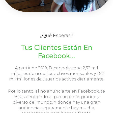
¿Qué Esperas?
Tus Clientes Están En
Facebook...
A partir de 2019, Facebook tiene 2,32 mil
millones de usuarios activos mensuales y 1,52
mil millones de usuarios activos diariamente.
Por lo tanto, al no anunciarte en Facebook, te
estás perdiendo al público más grande y
diverso del mundo. Y donde hay una gran
audiencia, seguramente hay mucha