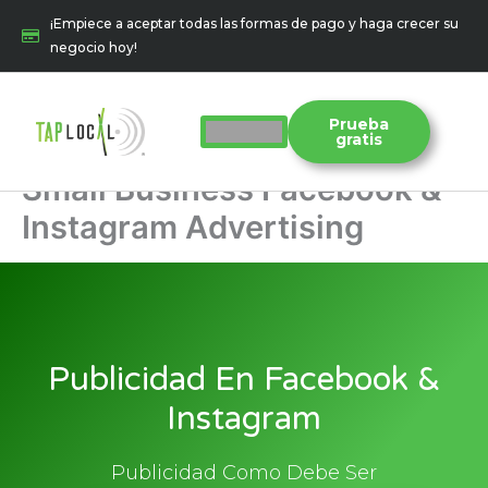
Ir
¡Empiece a aceptar todas las formas de pago y haga crecer su
al
negocio hoy!
contenido
Prueba
gratis
Small Business Facebook &
Instagram Advertising
Publicidad En Facebook &
Instagram
Publicidad Como Debe Ser