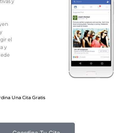
ivas y
uyen
y
gir el
a y
uede
dina Una Cita Gratis
Coordina Tu Cita