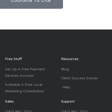
Free Stuff
Resources
Set Up A Free Payment
Blog
Services Account
Client Success Stories
Schedule A Free Local
Help
Marketing Consultation
Sales
Support
(787) 991-7331
(787) 991-7331