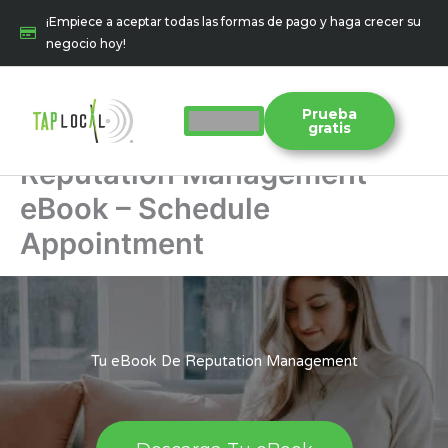
Ir
¡Empiece a aceptar todas las formas de pago y haga crecer su
al
negocio hoy!
contenido
Prueba
gratis
Reputation Management
eBook – Schedule
Appointment
Tu eBook De Reputation Management