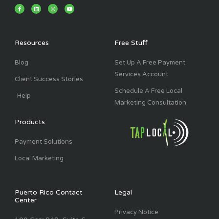
F
L
I
Y
a
i
n
o
c
n
s
u
e
k
t
t
b
e
a
u
o
d
g
b
o
i
r
e
k
n
a
Resources
Free Stuff
-
m
f
Blog
Set Up A Free Payment
Services Account
Client Success Stories
Schedule A Free Local
Help
Marketing Consultation
Products
Payment Solutions
Local Marketing
Puerto Rico Contact
Legal
Center
Privacy Notice