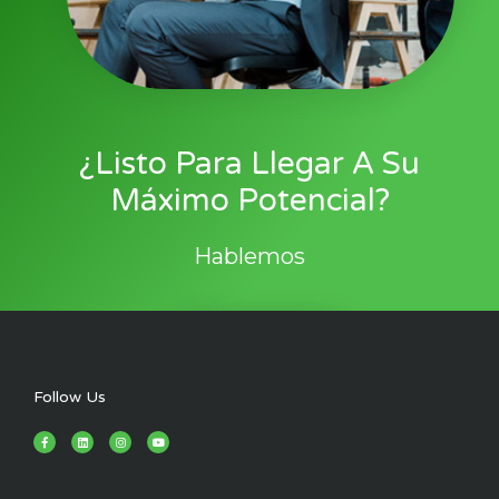
¿Listo Para Llegar A Su
Máximo Potencial?
Hablemos
Comenzar
Follow Us
F
L
I
Y
a
i
n
o
c
n
s
u
e
k
t
t
b
e
a
u
o
d
g
b