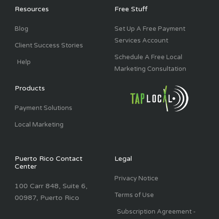
o
i
r
e
k
n
a
Resources
Free Stuff
-
m
f
Blog
Set Up A Free Payment
Services Account
Client Success Stories
Schedule A Free Local
Help
Marketing Consultation
Products
Payment Solutions
Local Marketing
Puerto Rico Contact
Legal
Center
Privacy Notice
100 Carr 848, Suite 6,
Terms of Use
00987, Puerto Rico
Subscription Agreement -