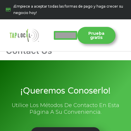
Ir
¡Empiece a aceptar todas las formas de pago y haga crecer su
al
negocio hoy!
contenido
Prueba
gratis
Contact Us
¡Queremos Conoserlo!
Utilice Los Métodos De Contacto En Esta
Página A Su Conveniencia.