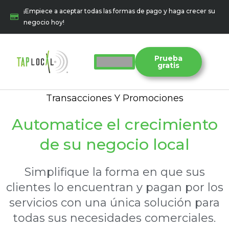
Ir
¡Empiece a aceptar todas las formas de pago y haga crecer su
al
negocio hoy!
contenido
Prueba
gratis
Transacciones Y Promociones
Automatice el crecimiento
de su negocio local
Simplifique la forma en que sus
clientes lo encuentran y pagan por los
servicios con una única solución para
todas sus necesidades comerciales.