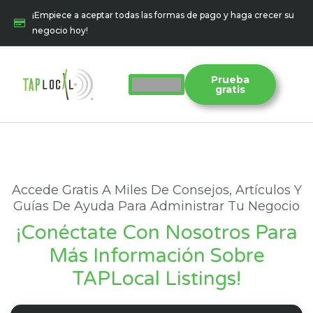
Ir
¡Empiece a aceptar todas las formas de pago y haga crecer su
al
negocio hoy!
contenido
Prueba
gratis
Accede Gratis A Miles De Consejos, Artículos Y
Guías De Ayuda Para Administrar Tu Negocio
¡Conéctate Con Nosotros Para
Más Información Sobre
TAPLocal Listings!